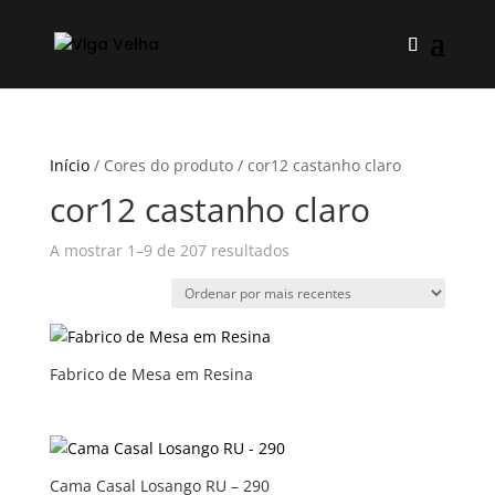
Início
/ Cores do produto / cor12 castanho claro
cor12 castanho claro
Ordenado
A mostrar 1–9 de 207 resultados
por
mais
recentes
Fabrico de Mesa em Resina
Cama Casal Losango RU – 290