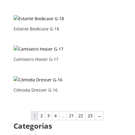
Estante Bookcase G-18
Camiseiro Hosier G-17
Cómoda Dresser G-16
1
2
3
4
…
21
22
23
→
Categorias