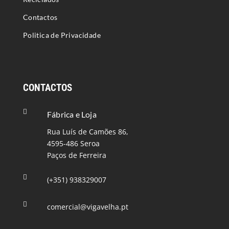
Contactos
Politica de Privacidade
CONTACTOS

Fábrica e Loja
Rua Luís de Camões 86,
4595-486 Seroa
Paços de Ferreira

(+351) 938329007

comercial@vigavelha.pt