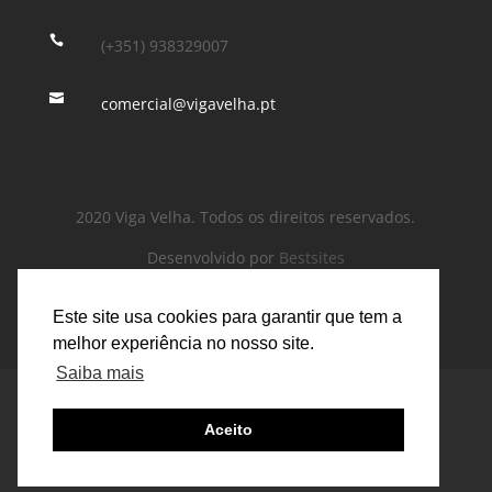

(+351) 938329007

comercial@vigavelha.pt
2020 Viga Velha. Todos os direitos reservados.
Desenvolvido por
Bestsites
Este site usa cookies para garantir que tem a
melhor experiência no nosso site.
Saiba mais
Mesa de Centro
Mesa de jantar
Banco
Cómodas
Cadeira
Mesa de Cabeceira
Aceito
Mesa de Cabeceira
Louceiro
Cama
Estante
Camiseiro
Roupeiro