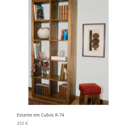
Estante em Cubos R-74
332
€