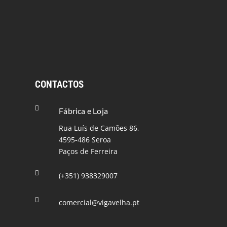
CONTACTOS

Fábrica e Loja
Rua Luís de Camões 86,
4595-486 Seroa
Paços de Ferreira

(+351) 938329007

comercial@vigavelha.pt