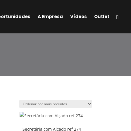
ortunidades
A Empresa
Vídeos
Outlet
Secretária com Alçado ref 274