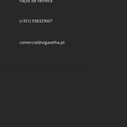
Paços de Ferreira
(+351) 938329007
comercial@vigavelha.pt