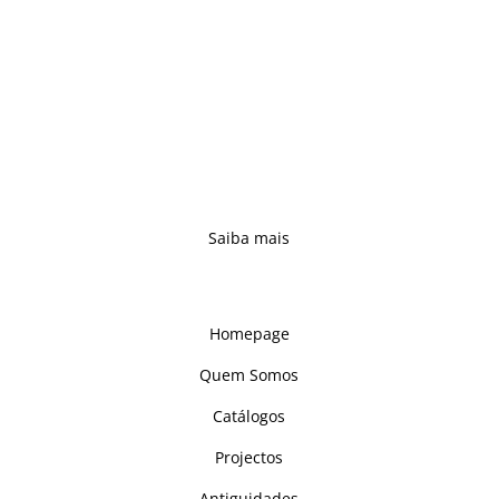
prestigiados fabricantes nacionais de
mobiliário maciço.
Acompanhando os tempos, e sempre
atentos às necessidades dos clientes,
reinventámos a tradição e concebemos
novas propostas – complementando e
reforçando uma oferta alargada, capaz de
se adaptar a qualquer ambiente.
Saiba mais
Links
Homepage
Quem Somos
Catálogos
Projectos
Antiguidades