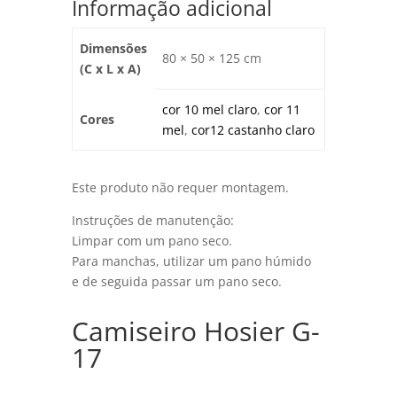
Informação adicional
Dimensões
80 × 50 × 125 cm
(C x L x A)
cor 10 mel claro
,
cor 11
Cores
mel
,
cor12 castanho claro
Este produto não requer montagem.
Instruções de manutenção:
Limpar com um pano seco.
Para manchas, utilizar um pano húmido
e de seguida passar um pano seco.
Camiseiro Hosier G-
17