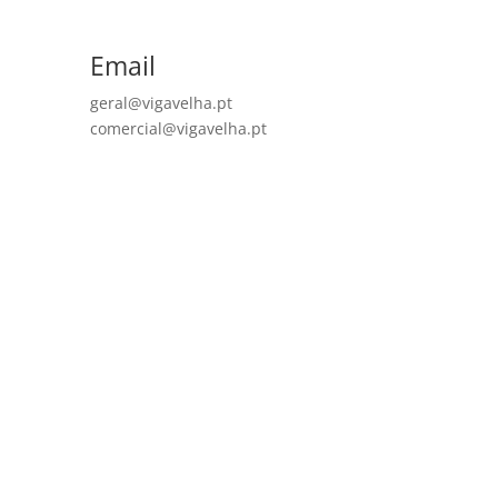
Email
geral@vigavelha.pt
comercial@vigavelha.pt
Quem Somos
A Viga Velha tem-se afirmado, desde o seu
nascimento, como uma marca de
qualidade no sector do mobiliário,
fazendo uso de saberes antigos, o que
nos colocou como um dos mais