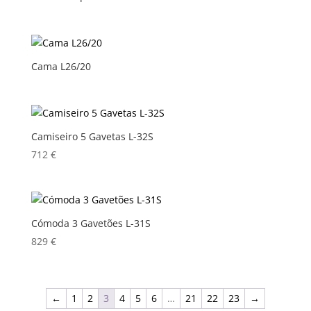
Cama L26/20
Camiseiro 5 Gavetas L-32S
712
€
Cómoda 3 Gavetões L-31S
829
€
←
1
2
3
4
5
6
…
21
22
23
→