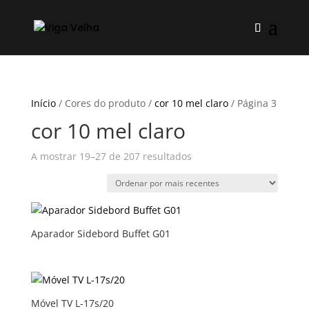
Início
/ Cores do produto /
cor 10 mel claro
/ Página 3
cor 10 mel claro
Ordenado
A mostrar 19–27 de 207 resultados
por
mais
recentes
Aparador Sidebord Buffet G01
Móvel TV L-17s/20