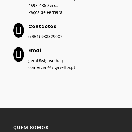
4595-486 Seroa
Paços de Ferreira
Contactos

(+351) 938329007
Email

geral@vigavelha.pt
comercial@vigavelha.pt
QUEM SOMOS