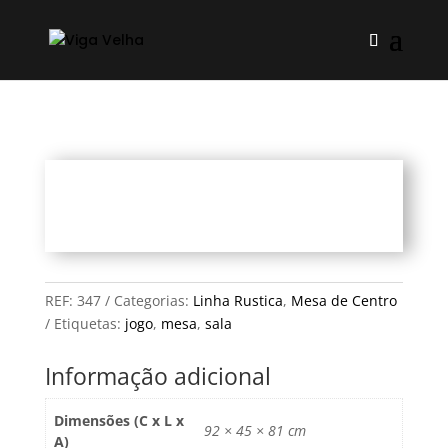
REF:
347
Categorias:
Linha Rustica
,
Mesa de Centro
Etiquetas:
jogo
,
mesa
,
sala
Informação adicional
Dimensões (C x L x
92 × 45 × 81 cm
A)