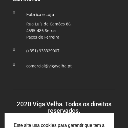

Fábrica e Loja
Rua Luís de Camões 86,
4595-486 Seroa
Paços de Ferreira

(+351) 938329007

comercial@vigavelha.pt
2020 Viga Velha. Todos os direitos
reservados.
Desenvolvido por
Bestsites
Este site usa cookies para garantir que tem a