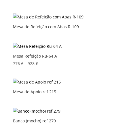
Mesa de Refeição com Abas R-109
Mesa Refeição Ru-64 A
Price
776
€
–
928
€
range:
776 €
through
928 €
Mesa de Apoio ref 215
Banco (mocho) ref 279