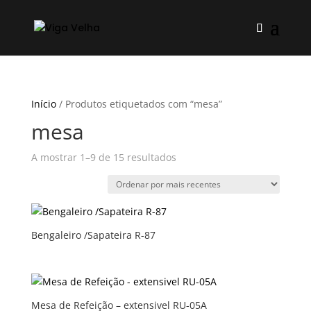
Início
/ Produtos etiquetados com “mesa”
mesa
Ordenado
A mostrar 1–9 de 15 resultados
por
mais
recentes
Bengaleiro /Sapateira R-87
Mesa de Refeição – extensivel RU-05A