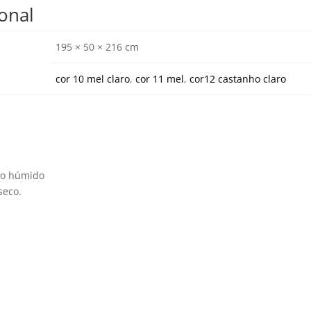
onal
195 × 50 × 216 cm
cor 10 mel claro
,
cor 11 mel
,
cor12 castanho claro
no húmido
seco.
 Somos
Links