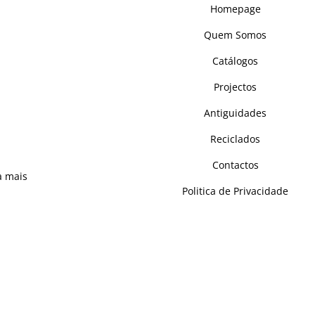
Homepage
, desde o seu nascimento, como
ector do mobiliário, fazendo
Quem Somos
e nos colocou como um dos mais
cionais de mobiliário maciço.
Catálogos
s, e sempre atentos às
Projectos
, reinventámos a tradição e
Antiguidades
stas – complementando e
gada, capaz de se adaptar a
Reciclados
 ambiente.
Contactos
a mais
Politica de Privacidade