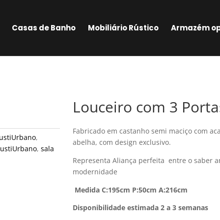
Casas de Banho
Mobiliário Rústico
Armazém op
Louceiro com 3 Porta
Fabricado em castanho semi maciço com ac
ustiUrbano
,
abelha, com design exclusivo.
ustiUrbano
,
sala
Representa Aliança perfeita entre o saber a
modernidade
Medida C:195cm P:50cm A:216cm
Disponibilidade estimada 2 a 3 semanas