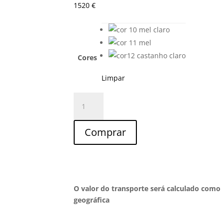
1520
€
Cores
Limpar
Quantidade
de
Louceiro
Comprar
com
3
Portas
R-
01A
O valor do transporte será calculado como 
geográfica