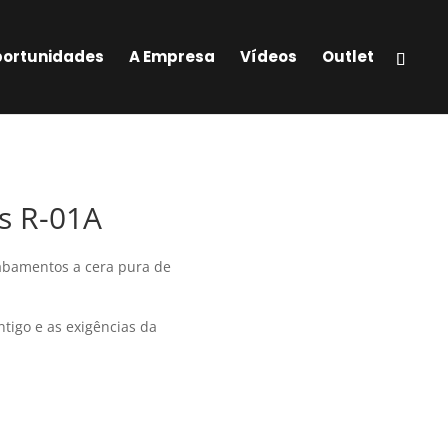
ortunidades
A Empresa
Vídeos
Outlet
s R-01A
abamentos a cera pura de
ntigo e as exigências da