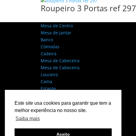
Roupeiro 3 Portas ref 29
Mesa de Centro
Mesa de jantar
Banco
Cómodas
Cadeira
Mesa de Cabeceira
Mesa de Cabeceira
Louceiro
Cama
Estante
Camiseiro
Roupeiro
Este site usa cookies para garantir que tem a
Facebook
melhor experiência no nosso site.
X
Saiba mais
Instagram
RSS
Aceito