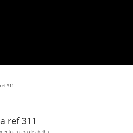
 ref 311
a ref 311
mentos a cera de abelha.