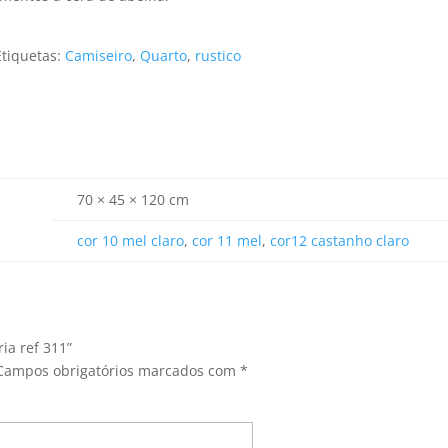
Etiquetas:
Camiseiro
,
Quarto
,
rustico
70 × 45 × 120 cm
cor 10 mel claro
,
cor 11 mel
,
cor12 castanho claro
ria ref 311”
Campos obrigatórios marcados com
*