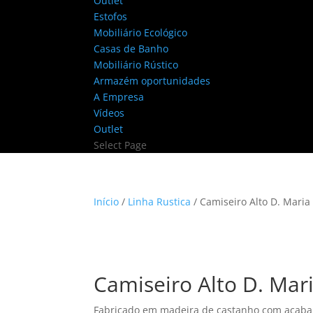
Outlet
Estofos
Mobiliário Ecológico
Casas de Banho
Mobiliário Rústico
Armazém oportunidades
A Empresa
Vídeos
Outlet
Select Page
Início
/
Linha Rustica
/ Camiseiro Alto D. Maria
Camiseiro Alto D. Mari
Fabricado em madeira de castanho com acaba