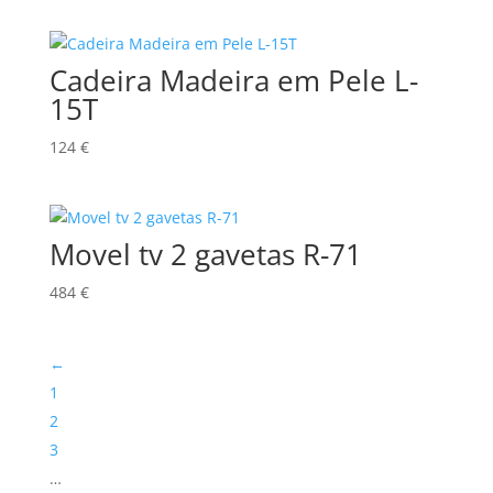
Cadeira Madeira em Pele L-
15T
124
€
Movel tv 2 gavetas R-71
484
€
←
1
2
3
…