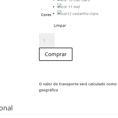
Cores
Limpar
Quantidade
de
Móvel
Comprar
Tv
L18s
O valor do transporte será calculado como 
geográfica
onal