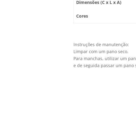
Dimensões (C x L x A)
Cores
Instruções de manutenção:
Limpar com um pano seco.
Para manchas, utilizar um pa
e de seguida passar um pano 
Quem
A Viga Velha tem-se afirmado
uma marca de qualidade no s