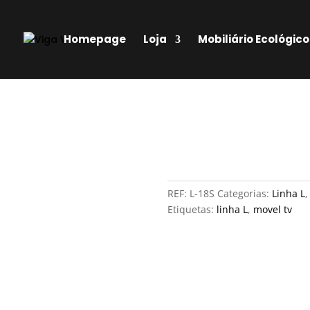
Homepage
Loja
Mobiliário Ecológico
REF:
L-18S
Categorias:
Linha L
Etiquetas:
linha L
,
movel tv