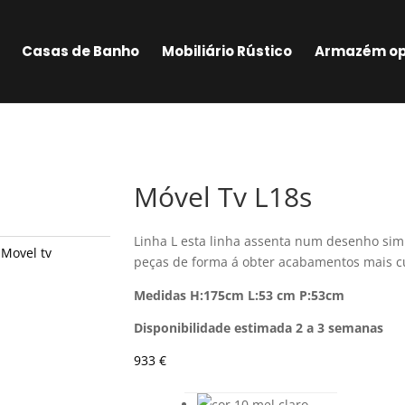
Casas de Banho
Mobiliário Rústico
Armazém op
Móvel Tv L18s
Linha L esta linha assenta num desenho sim
,
Movel tv
peças de forma á obter acabamentos mais c
Medidas H:175cm L:53 cm P:53cm
Disponibilidade estimada 2 a 3 semanas
933
€