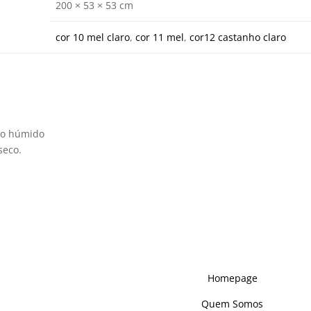
200 × 53 × 53 cm
cor 10 mel claro
,
cor 11 mel
,
cor12 castanho claro
no húmido
seco.
 Somos
Links
Homepage
, desde o seu nascimento, como
ector do mobiliário, fazendo
Quem Somos