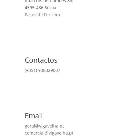
Rua Luís de Camões 86,
4595-486 Seroa
Paços de Ferreira
Contactos
(+351) 938329007
Email
geral@vigavelha.pt
comercial@vigavelha.pt