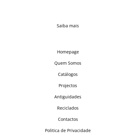
novas propostas – complementando e
reforçando uma oferta alargada, capaz de
se adaptar a qualquer ambiente.
Saiba mais
Links
Homepage
Quem Somos
Catálogos
Projectos
Antiguidades
Reciclados
Contactos
Politica de Privacidade