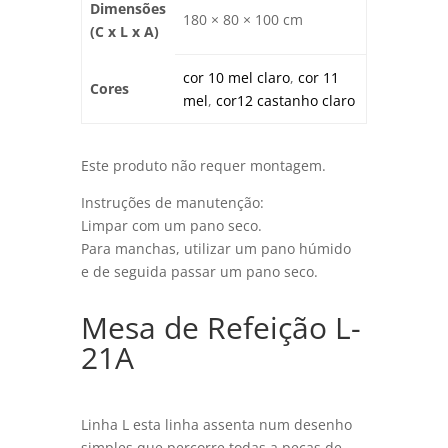
Dimensões
180 × 80 × 100 cm
(C x L x A)
cor 10 mel claro
,
cor 11
Cores
mel
,
cor12 castanho claro
Este produto não requer montagem.
Instruções de manutenção:
Limpar com um pano seco.
Para manchas, utilizar um pano húmido
e de seguida passar um pano seco.
Mesa de Refeição L-
21A
Linha L esta linha assenta num desenho
simples que percorre todas a peças de