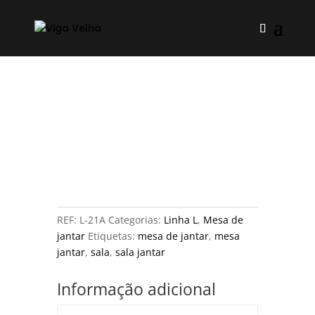
REF:
L-21A
Categorias:
Linha L
,
Mesa de
jantar
Etiquetas:
mesa de jantar
,
mesa
jantar
,
sala
,
sala jantar
Informação adicional