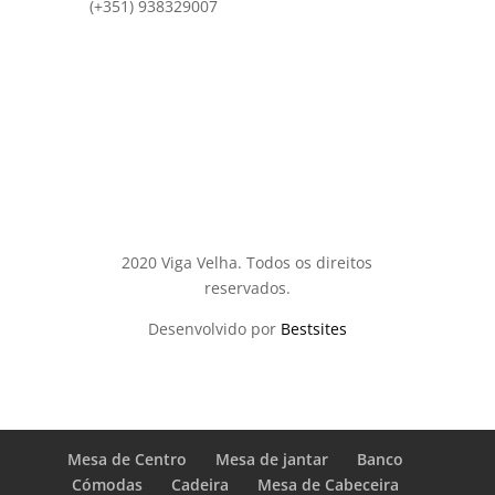
(+351) 938329007
comercial@vigavelha.pt
2020 Viga Velha. Todos os direitos
reservados.
Desenvolvido por
Bestsites
Mesa de Centro
Mesa de jantar
Banco
Cómodas
Cadeira
Mesa de Cabeceira