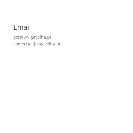
Email
geral@vigavelha.pt
comercial@vigavelha.pt
Quem Somos
A Viga Velha tem-se afirmado, desde o seu
nascimento, como uma marca de qualidade no
sector do mobiliário, fazendo uso de saberes
antigos, o que nos colocou como um dos mais