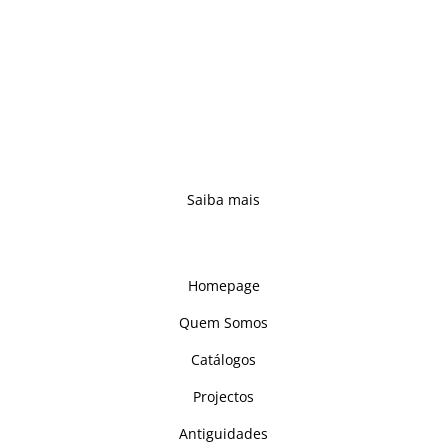
prestigiados fabricantes nacionais de mobiliário
maciço.
Acompanhando os tempos, e sempre atentos às
necessidades dos clientes, reinventámos a tradição e
concebemos novas propostas – complementando e
reforçando uma oferta alargada, capaz de se
adaptar a qualquer ambiente.
Saiba mais
Links
Homepage
Quem Somos
Catálogos
Projectos
Antiguidades