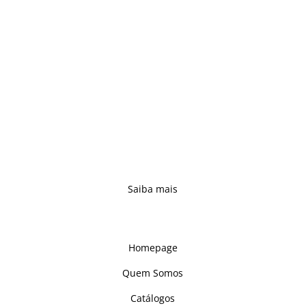
fazendo uso de saberes antigos, o que
nos colocou como um dos mais
prestigiados fabricantes nacionais de
mobiliário maciço.
Acompanhando os tempos, e sempre
atentos às necessidades dos clientes,
reinventámos a tradição e concebemos
novas propostas – complementando e
reforçando uma oferta alargada, capaz de
se adaptar a qualquer ambiente.
Saiba mais
Links
Homepage
Quem Somos
Catálogos