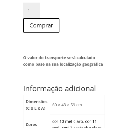
Quantidade
de
Mesa
Comprar
de
Apoio
2
Gavetas
L-
O valor do transporte será calculado
29S
como base na sua localização geográfica
Informação adicional
Dimensões
60 × 43 × 59 cm
(C x L x A)
cor 10 mel claro
,
cor 11
Cores
mel
,
cor12 castanho claro