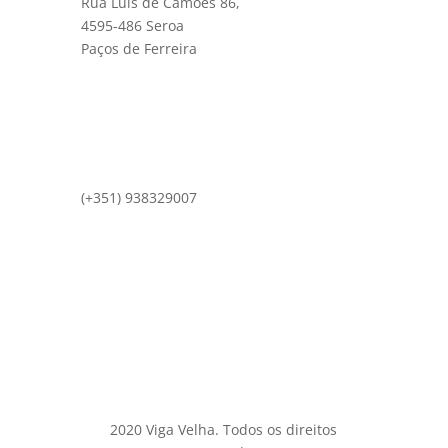
Rua Luís de Camões 86,
4595-486 Seroa
Paços de Ferreira
(+351) 938329007
comercial@vigavelha.pt
2020 Viga Velha. Todos os direitos