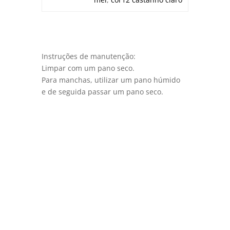
Instruções de manutenção:
Limpar com um pano seco.
Para manchas, utilizar um pano húmido
e de seguida passar um pano seco.
Quem Somos
A Viga Velha tem-se afirmado, desde o seu
nascimento, como uma marca de
qualidade no sector do mobiliário,