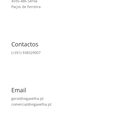
4595-486 Seroa
Paços de Ferreira
Contactos
(+351) 938329007
Email
geral@vigavelha.pt
comercial@vigavelha.pt