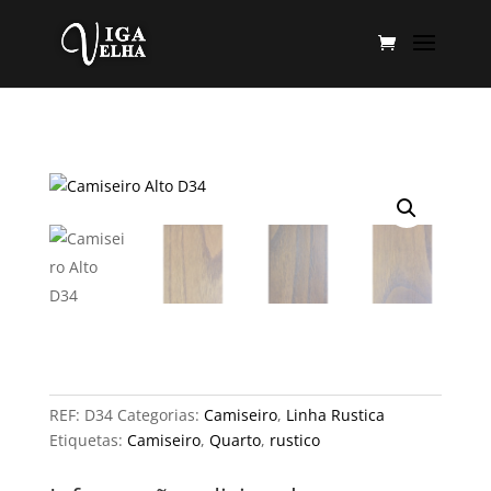
REF:
D34
Categorias:
Camiseiro
,
Linha Rustica
Etiquetas:
Camiseiro
,
Quarto
,
rustico