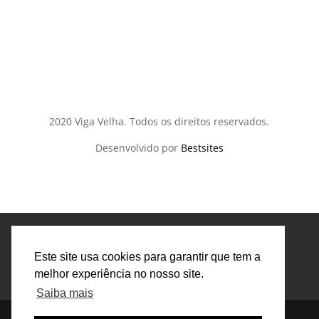
comercial@vigavelha.pt
2020 Viga Velha. Todos os direitos reservados.
Desenvolvido por
Bestsites
Mesa de Centro
Mesa de jantar
Banco
Cómodas
Cadeira
Mesa de Cabeceira
Este site usa cookies para garantir que tem a
Mesa de Cabeceira
Louceiro
Cama
melhor experiência no nosso site.
Estante
Camiseiro
Roupeiro
Saiba mais