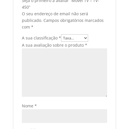
Seja o primeiro a avaliar “Móvel TV – TV-
450”
O seu endereço de email não será
publicado.
Campos obrigatórios marcados
com
*
A sua classificação
*
A sua avaliação sobre o produto
*
Nome
*