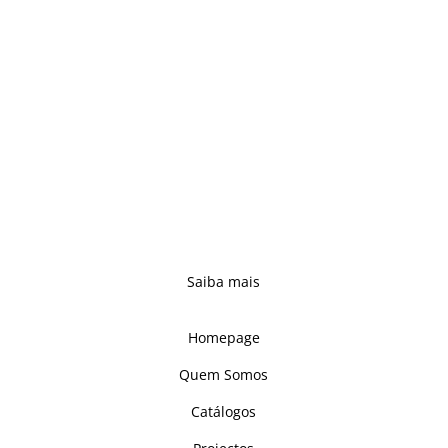
A Viga Velha tem-se afirmado, desde o seu
nascimento, como uma marca de qualidade no
sector do mobiliário, fazendo uso de saberes
antigos, o que nos colocou como um dos mais
prestigiados fabricantes nacionais de mobiliário
maciço.
Acompanhando os tempos, e sempre atentos às
necessidades dos clientes, reinventámos a tradição e
concebemos novas propostas – complementando e
reforçando uma oferta alargada, capaz de se
adaptar a qualquer ambiente.
Saiba mais
Links
Homepage
Quem Somos
Catálogos