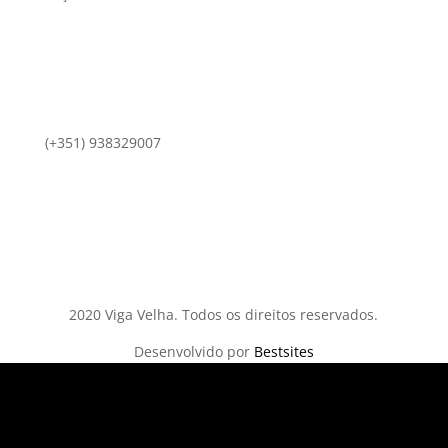
(+351) 938329007
comercial@vigavelha.pt
2020 Viga Velha. Todos os direitos reservados.
Desenvolvido por
Bestsites
Mesa de Centro
Mesa de jantar
Banco
Cómodas