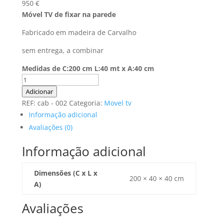
950
€
Móvel TV de fixar na parede
Fabricado em madeira de Carvalho
sem entrega, a combinar
Medidas de C:200 cm L:40 mt x A:40 cm
Quantidade
de
Adicionar
Nóvel
REF:
cab - 002
Categoria:
Movel tv
TV
Informação adicional
Ref
Avaliações (0)
TV-
0003
Informação adicional
Dimensões (C x L x
200 × 40 × 40 cm
A)
Avaliações