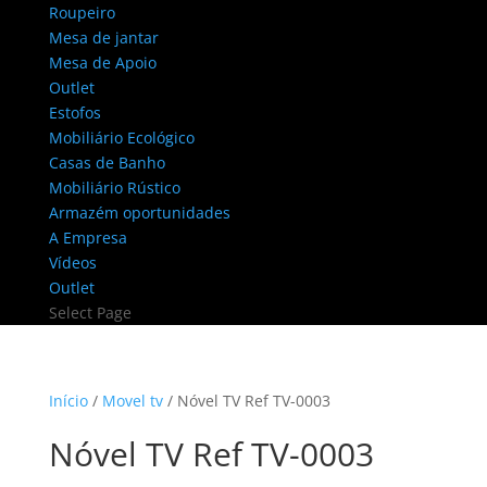
Roupeiro
Mesa de jantar
Mesa de Apoio
Outlet
Estofos
Mobiliário Ecológico
Casas de Banho
Mobiliário Rústico
Armazém oportunidades
A Empresa
Vídeos
Outlet
Select Page
Início
/
Movel tv
/ Nóvel TV Ref TV-0003
Nóvel TV Ref TV-0003