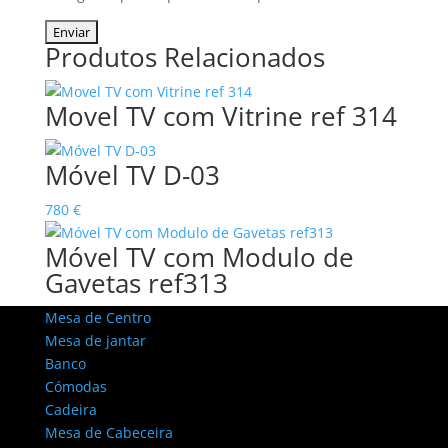
Produtos Relacionados
Movel TV com Vitrine ref 314
Móvel TV D-03
780
€
Móvel TV com Modulo de
Gavetas ref313
Mesa de Centro
Mesa de jantar
Banco
Cómodas
Cadeira
Mesa de Cabeceira