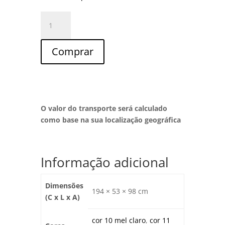
Quantidade
de
Aparador
Comprar
3
Portas
L-
24S
O valor do transporte será calculado
como base na sua localização geográfica
Informação adicional
Dimensões
194 × 53 × 98 cm
(C x L x A)
cor 10 mel claro
,
cor 11