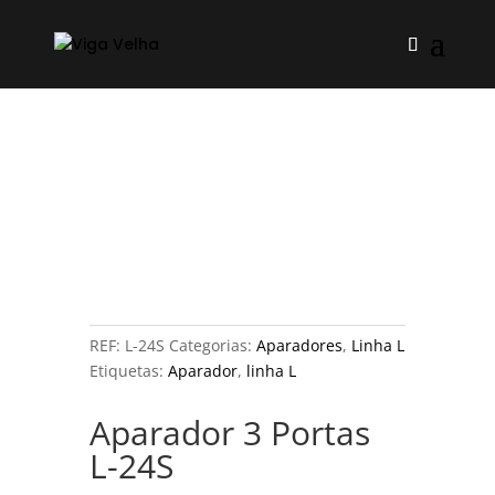
REF:
L-24S
Categorias:
Aparadores
,
Linha L
Etiquetas:
Aparador
,
linha L
Aparador 3 Portas
L-24S