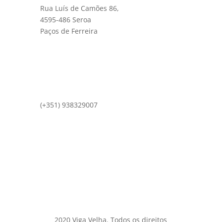
Rua Luís de Camões 86,
4595-486 Seroa
Paços de Ferreira
(+351) 938329007
comercial@vigavelha.pt
2020 Viga Velha. Todos os direitos