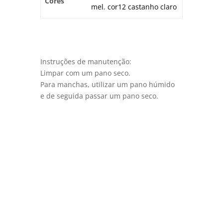
Cores
mel
,
cor12 castanho claro
Instruções de manutenção:
Limpar com um pano seco.
Para manchas, utilizar um pano húmido
e de seguida passar um pano seco.
Quem Somos
A Viga Velha tem-se afirmado, desde o seu
nascimento, como uma marca de