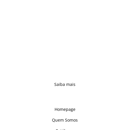
qualidade no sector do mobiliário,
fazendo uso de saberes antigos, o que
nos colocou como um dos mais
prestigiados fabricantes nacionais de
mobiliário maciço.
Acompanhando os tempos, e sempre
atentos às necessidades dos clientes,
reinventámos a tradição e concebemos
novas propostas – complementando e
reforçando uma oferta alargada, capaz de
se adaptar a qualquer ambiente.
Saiba mais
Links
Homepage
Quem Somos